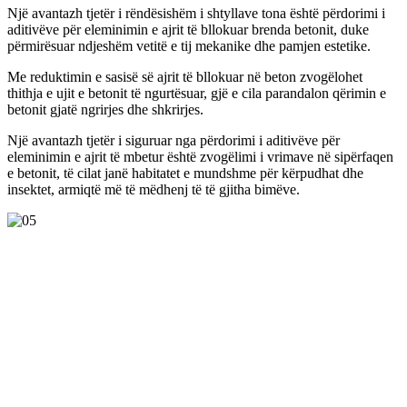
Një avantazh tjetër i rëndësishëm i shtyllave tona është përdorimi i
aditivëve për eleminimin e ajrit të bllokuar brenda betonit, duke
përmirësuar ndjeshëm vetitë e tij mekanike dhe pamjen estetike.
Me reduktimin e sasisë së ajrit të bllokuar në beton zvogëlohet
thithja e ujit e betonit të ngurtësuar, gjë e cila parandalon qërimin e
betonit gjatë ngrirjes dhe shkrirjes.
Një avantazh tjetër i siguruar nga përdorimi i aditivëve për
eleminimin e ajrit të mbetur është zvogëlimi i vrimave në sipërfaqen
e betonit, të cilat janë habitatet e mundshme për kërpudhat dhe
insektet, armiqtë më të mëdhenj të të gjitha bimëve.