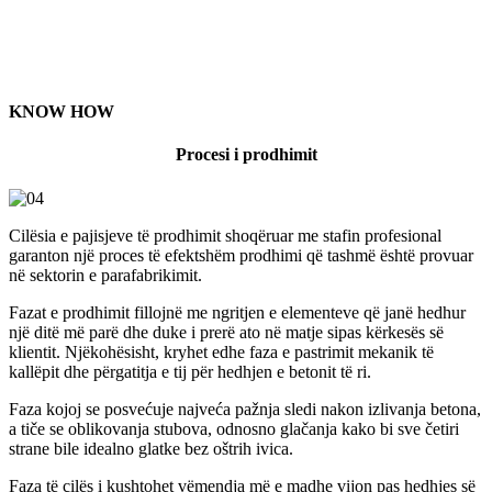
KNOW HOW
Procesi i prodhimit
Cilësia e pajisjeve të prodhimit shoqëruar me stafin profesional
garanton një proces të efektshëm prodhimi që tashmë është provuar
në sektorin e parafabrikimit.
Fazat e prodhimit fillojnë me ngritjen e elementeve që janë hedhur
një ditë më parë dhe duke i prerë ato në matje sipas kërkesës së
klientit. Njëkohësisht, kryhet edhe faza e pastrimit mekanik të
kallëpit dhe përgatitja e tij për hedhjen e betonit të ri.
Faza kojoj se posvećuje najveća pažnja sledi nakon izlivanja betona,
a tiče se oblikovanja stubova, odnosno glačanja kako bi sve četiri
strane bile idealno glatke bez oštrih ivica.
Faza të cilës i kushtohet vëmendja më e madhe vijon pas hedhjes së