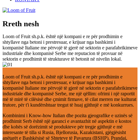
Rreth nesh
Loom of Fruit sh.p.k. është një kompani e re për prodhimin e
shtyllave nga betoni i prestresuar, e krijuar nga bashkimi i
kompanisë Italiane me përvojë të gjerë në sektorin e parafabrikimeve
industriale dhe kompanisë Serbe me reputacion të provuar në
sektorin e prodhimit të strukturave të betonit në nivelin lokal.
Loom of Fruit sh.p.k. është një kompani e re për prodhimin e
shtyllave nga betoni i prestresuar, e krijuar nga bashkimi i
kompanisë Italiane me përvojë të gjerë në sektorin e parafabrikimeve
industriale dhe kompanisë Serbe, me një qëllim: ofrimi i një raportit
më të mirë të cilësisë dhe çmimit firmave, të cilat merren me kulturat
frutore, për t'i kundërshtuar tregut të huaj gjithnjë e më konkurrues.
Kombinimi i Know-how Italian dhe pozita gjeografike e uzinës së
prodhimit Serb është një garanci e avantazhit në aspektin e kostos
dhe kohës së dorëzimit së produkteve për tregje gjithnjë e më
interesante të tilla si Rusia, Bjellorusia, Kazakistani, gjëgjësisht
anëtarët e Bashkësisë së Shteteve të Pavarura (BSHP). Prandaj,