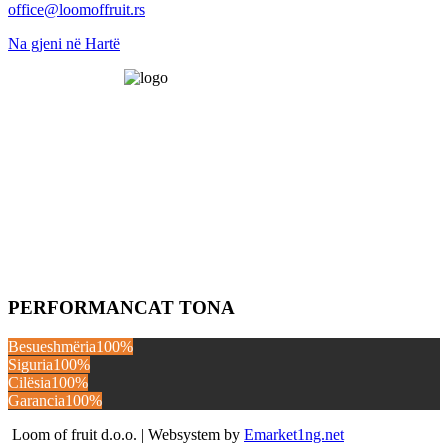
office@loomoffruit.rs
Na gjeni në Hartë
PERFORMANCAT TONA
Besueshmëria
100%
Siguria
100%
Cilësia
100%
Garancia
100%
Loom of fruit d.o.o. | Websystem by
Emarket1ng.net