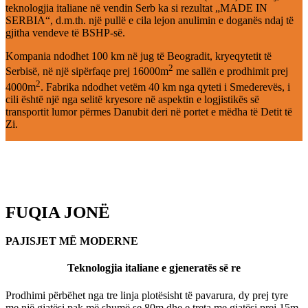
teknologjia italiane në vendin Serb ka si rezultat „MADE IN
SERBIA“, d.m.th. një pullë e cila lejon anulimin e doganës ndaj të
gjitha vendeve të BSHP-së.
Kompania ndodhet 100 km në jug të Beogradit, kryeqytetit të
2
Serbisë, në një sipërfaqe prej 16000m
me sallën e prodhimit prej
2
4000m
. Fabrika ndodhet vetëm 40 km nga qyteti i Smederevës, i
cili është një nga selitë kryesore në aspektin e logjistikës së
transportit lumor përmes Danubit deri në portet e mëdha të Detit të
Zi.
FUQIA JONË
PAJISJET MË MODERNE
Teknologjia italiane e gjeneratës së re
Prodhimi përbëhet nga tre linja plotësisht të pavarura, dy prej tyre
me një gjatësi pak më shumë se 80m dhe e treta me gjatësi prej 15m,