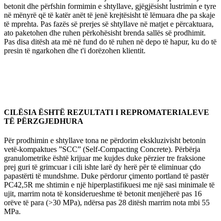
betonit dhe përfshin formimin e shtyllave, gjëgjësisht lustrimin e tyre
në mënyrë që të katër anët të jenë krejtësisht të lëmuara dhe pa skaje
të mprehta. Pas fazës së prerjes së shtyllave në matjet e përcaktuara,
ato paketohen dhe ruhen përkohësisht brenda sallës së prodhimit.
Pas disa ditësh ata më në fund do të ruhen në depo të hapur, ku do të
presin të ngarkohen dhe t'i dorëzohen klientit.
CILËSIA ËSHTË REZULTATI I REPROMATERIALEVE
TË PËRZGJEDHURA
Për prodhimin e shtyllave tona ne përdorim ekskluzivisht betonin
vetë-kompaktues ”SCC” (Self-Compacting Concrete). Përbërja
granulometrike është krijuar me kujdes duke përzier tre fraksione
prej guri të grimcuar i cili ishte larë dy herë për të eliminuar çdo
papastërti të mundshme. Duke përdorur çimento portland të pastër
PC42,5R me shtimin e një hiperplastifikuesi me një sasi minimale të
ujit, marrim nota të konsiderueshme të betonit menjëherë pas 16
orëve të para (>30 MPa), ndërsa pas 28 ditësh marrim nota mbi 55
MPa.