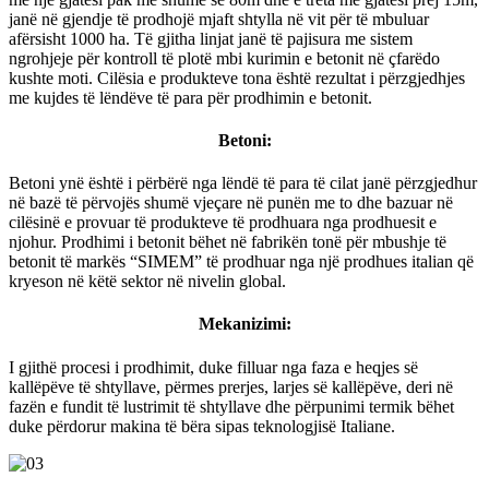
janë në gjendje të prodhojë mjaft shtylla në vit për të mbuluar
afërsisht 1000 ha. Të gjitha linjat janë të pajisura me sistem
ngrohjeje për kontroll të plotë mbi kurimin e betonit në çfarëdo
kushte moti. Cilësia e produkteve tona është rezultat i përzgjedhjes
me kujdes të lëndëve të para për prodhimin e betonit.
Betoni:
Betoni ynë është i përbërë nga lëndë të para të cilat janë përzgjedhur
në bazë të përvojës shumë vjeçare në punën me to dhe bazuar në
cilësinë e provuar të produkteve të prodhuara nga prodhuesit e
njohur. Prodhimi i betonit bëhet në fabrikën tonë për mbushje të
betonit të markës “SIMEM” të prodhuar nga një prodhues italian që
kryeson në këtë sektor në nivelin global.
Mekanizimi:
I gjithë procesi i prodhimit, duke filluar nga faza e heqjes së
kallëpëve të shtyllave, përmes prerjes, larjes së kallëpëve, deri në
fazën e fundit të lustrimit të shtyllave dhe përpunimi termik bëhet
duke përdorur makina të bëra sipas teknologjisë Italiane.