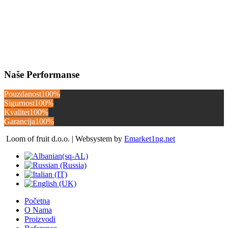
Naše Performanse
Pouzdanost
100%
Sigurnost
100%
Kvalitet
100%
Garancija
100%
Loom of fruit d.o.o. | Websystem by
Emarket1ng.net
Početna
O Nama
Proizvodi