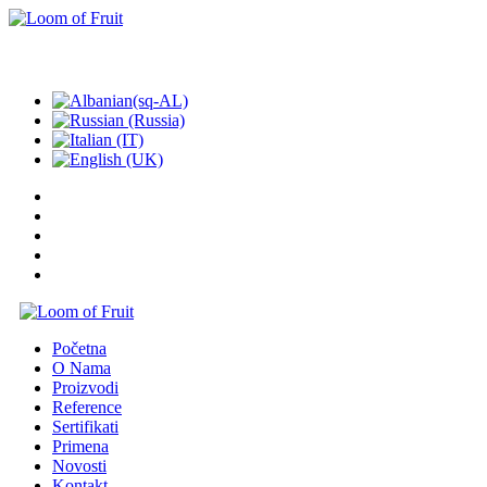
POZOVITE NAS: +381 62 336653
Početna
O Nama
Proizvodi
Reference
Sertifikati
Primena
Novosti
Kontakt