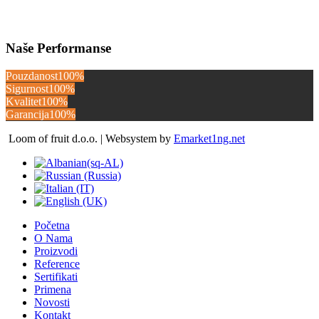
Naše Performanse
Pouzdanost
100%
Sigurnost
100%
Kvalitet
100%
Garancija
100%
Loom of fruit d.o.o. | Websystem by
Emarket1ng.net
Početna
O Nama
Proizvodi
Reference
Sertifikati
Primena
Novosti
Kontakt