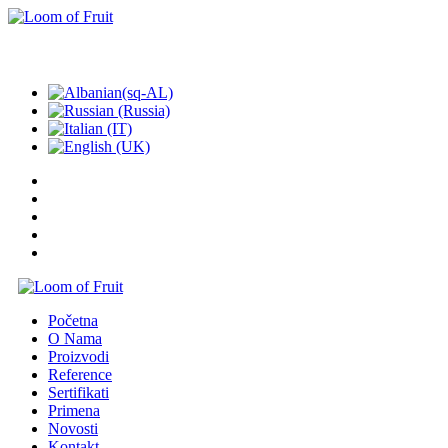
POZOVITE NAS: +381 62 336653
Početna
O Nama
Proizvodi
Reference
Sertifikati
Primena
Novosti
Kontakt