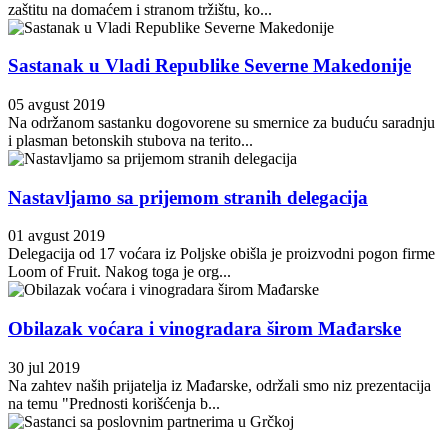
zaštitu na domaćem i stranom tržištu, ko...
Sastanak u Vladi Republike Severne Makedonije
05 avgust 2019
Na održanom sastanku dogovorene su smernice za buduću saradnju
i plasman betonskih stubova na terito...
Nastavljamo sa prijemom stranih delegacija
01 avgust 2019
Delegacija od 17 voćara iz Poljske obišla je proizvodni pogon firme
Loom of Fruit. Nakog toga je org...
Obilazak voćara i vinogradara širom Mađarske
30 jul 2019
Na zahtev naših prijatelja iz Mađarske, održali smo niz prezentacija
na temu "Prednosti korišćenja b...