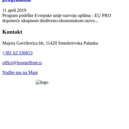
11 april 2019
Program podrške Evropske unije razvoju opština - EU PRO
doprineće ukupnom društveno-ekonomskom razvo...
Kontakt
Majora Gavrilovica bb, 11420 Smederevska Palanka
+381 62 336653
office@loomoffruit.rs
Nađite nas na Mapi